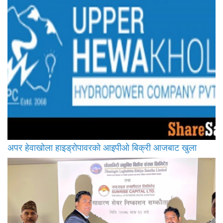
अपर हेवाखोला हाइड्रोपावरको आइपीओ बिक्री आजबाट खुला