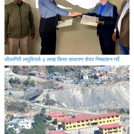
धौलागिरी लघुवित्तले ३ लाख कित्ता साधारण शेयर निष्काशन गर्दे