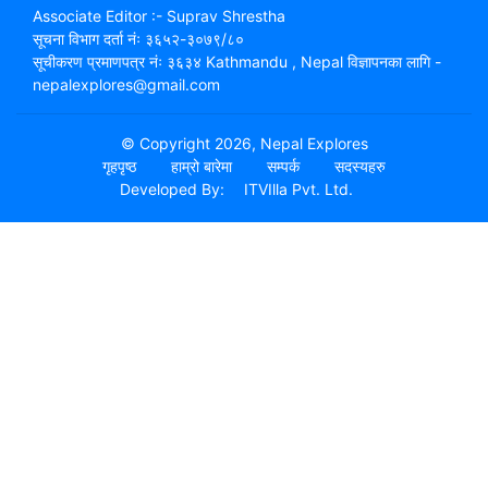
Associate Editor :- Suprav Shrestha
सूचना विभाग दर्ता नंः ३६५२-३०७९/८०
सूचीकरण प्रमाणपत्र नंः ३६३४ Kathmandu , Nepal विज्ञापनका लागि -
nepalexplores@gmail.com
© Copyright 2026, Nepal Explores
गृहपृष्ठ
हाम्रो बारेमा
सम्पर्क
सदस्यहरु
Developed By:
ITVIlla Pvt. Ltd.