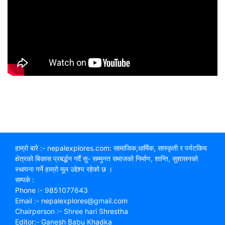
हाम्रो बारे :- nepalexplores.com: सामाजिक,धार्मिक, सास्कृती र पर्यटकिय
क्षेत्रको बिकास प्रबर्द्धन गर्दै सु- सम्मुनत समाजको निर्माण, शान्ति, सुशासनको
स्थापना गर्ने हाम्रो मूल उद्देश्य रहेको छ ।
सम्पर्क :
Phone :- 9851077643
Email :- nepalexplores@gmail.com
Chairperson :- Shree hari Shrestha
Editor:- Ganesh Babu Khadka