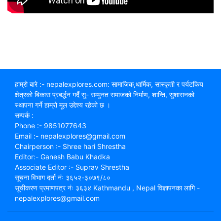
हाम्रो बारे :- nepalexplores.com: सामाजिक,धार्मिक, सास्कृती र पर्यटकिय
क्षेत्रको बिकास प्रबर्द्धन गर्दै सु- सम्मुनत समाजको निर्माण, शान्ति, सुशासनको
स्थापना गर्ने हाम्रो मूल उद्देश्य रहेको छ ।
सम्पर्क :
Phone :- 9851077643
Email :- nepalexplores@gmail.com
Chairperson :- Shree hari Shrestha
Editor:- Ganesh Babu Khadka
Associate Editor :- Suprav Shrestha
सूचना विभाग दर्ता नंः ३६५२-३०७९/८०
सूचीकरण प्रमाणपत्र नंः ३६३४ Kathmandu , Nepal विज्ञापनका लागि -
nepalexplores@gmail.com