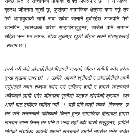
सक्छ पिता र सन्तानको मायाको शक्ति अपरम्पार छ । म आफ्नो
गृहस्थ जीवनमा खुशी छु, फुर्सदमा सामाजिक क्षेत्रमा काम गर्छु तर
मेरो आमाबुबाको लागी सदा सर्वदा सानानै हुदोरहेछ आजपनि मेरो
खानपिन ,स्वास्थको बारेमा सम्झाईराख्नुहुन्छ, त्यसैले पनि सम्मान
सहित भन्न मन लाग्छः
पिडा लुकाएर खुशी बाँड्न सक्ने पिताहरुलाई
सलाम छ
।
त्यसै गरी मेरो छोराछोरीको पिताजी जसको जीवन संगीनी बनेर हरेक
दुःख सुखमा साथ छौं । उहाँले आफ्नो श्रीमती र छोराछोरीको लागी
गर्नुभएको त्याग शब्दमा बर्णन गर्न सकिन्न हामी र हाम्रो सन्तानको
भबिष्यको लागी भनेर जीवनका सुनौलो पलहरु संघर्षको क्रममा एक
अर्को बाट टाढिएर व्यतित गर्यौ । अझै पनि त्यही संघर्ष निरन्तर छ
तर पनि सन्तानको भविष्यको चिन्ता हुन्छ सामाजिक हिसाबले हाम्रा
सन्तान साना छैनन् तर पनि म भन्दा उहाँ बढी चासो राख्नुहुन्छ, हामीले
भोगेको संघर्षका कहानी आफ्नो सन्तानले व्यहोर्न नपरोस् भनेर सचेत