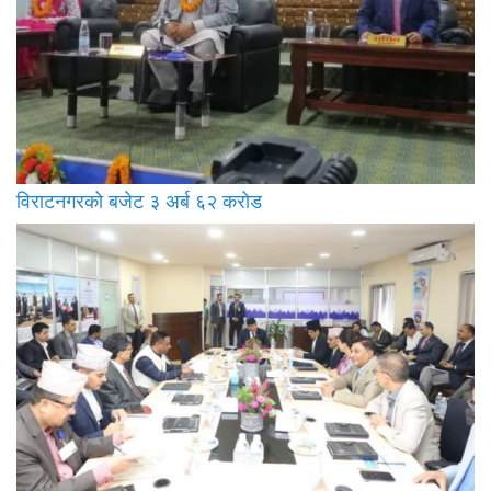
विराटनगरको बजेट ३ अर्ब ६२ करोड