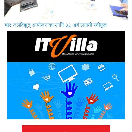
चार जलविद्युत् आयोजनाका लागि ३६ अर्ब लगानी स्वीकृत