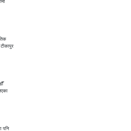
ामा
ौतिक
 टीकापुर
ौँ
िएका
मा पनि