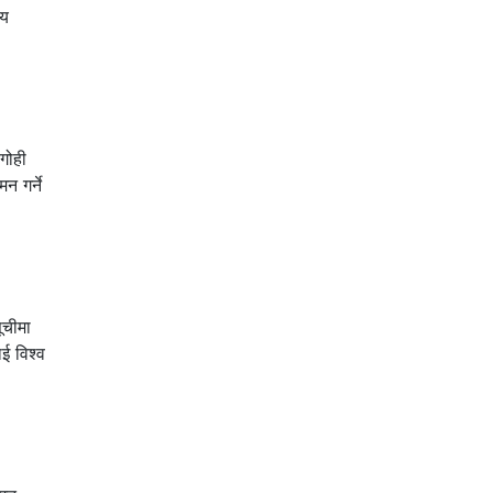
िय
गोही
न गर्ने
ूचीमा
ई विश्व