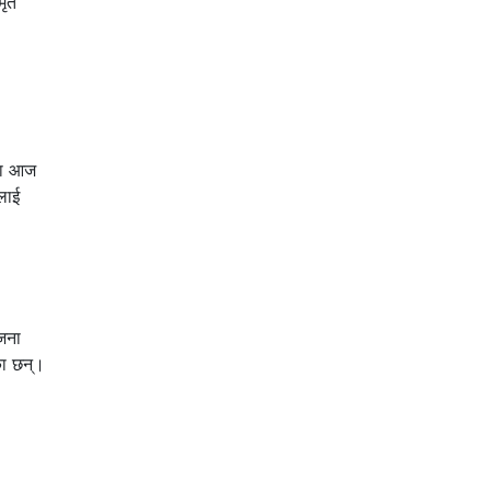
मृत
मा आज
लाई
ोजना
का छन्।