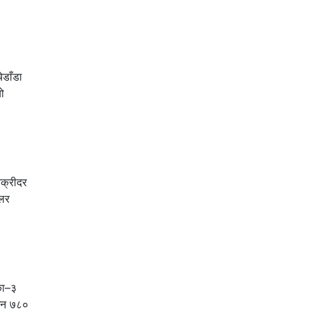
ेडाँडा
ो
क्रीदर
डलर
िका–३
ाउन ७८०