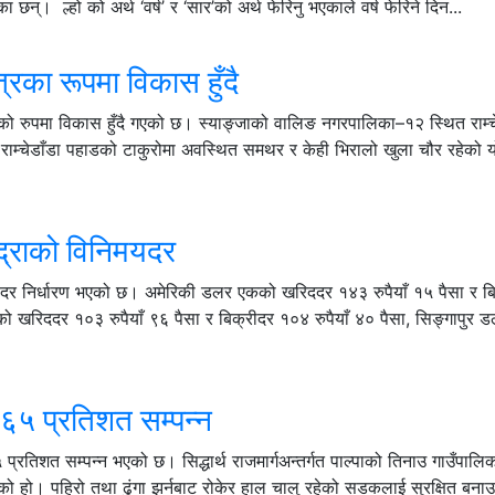
न्। ल्हो को अर्थ ‘वर्ष’ र ‘सार’को अर्थ फेरिनु भएकाले वर्ष फेरिने दिन...
ेत्रका रूपमा विकास हुँदै
त्रको रुपमा विकास हुँदै गएको छ। स्याङ्जाको वालिङ नगरपालिका–१२ स्थित राम्च
राम्चेडाँडा पहाडको टाकुरोमा अवस्थित समथर र केही भिरालो खुला चौर रहेको य
द्राको विनिमयदर
 दर निर्धारण भएको छ। अमेरिकी डलर एकको खरिददर १४३ रुपैयाँ १५ पैसा र बि
खरिददर १०३ रुपैयाँ ९६ पैसा र बिक्रीदर १०४ रुपैयाँ ४० पैसा, सिङ्गापुर 
म ६५ प्रतिशत सम्पन्न
 प्रतिशत सम्पन्न भएको छ। सिद्धार्थ राजमार्गअन्तर्गत पाल्पाको तिनाउ गाउँपाल
को हो। पहिरो तथा ढुंगा झर्नबाट रोकेर हाल चालु रहेको सडकलाई सुरक्षित बन