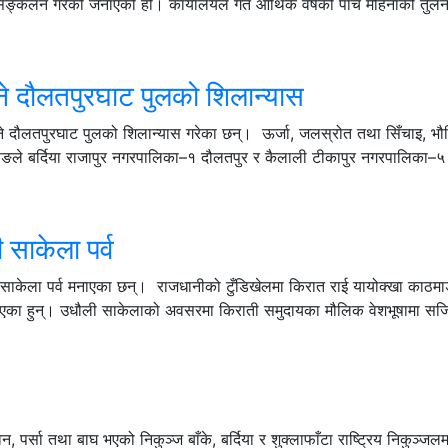
व सङ्कलन गरेको जनाएको हो। कार्यालयले गत आर्थिक वर्षको पाँच महिनाको तुलन
्ने दौलतपुरघाट पुलको शिलान्यास
ने दौलतपुरघाट पुलको शिलान्यास गरेका छन्। ऊर्जा, जलस्रोत तथा सिँचाइ, भ
सिङले बर्दिया राजापुर नगरपालिका–१ दौलतपुर र कैलाली टीकापुर नगरपालिका–५
साकेला पर्व
ाकेला पर्व मनाएका छन्। राजधानीको टुँडिखेलमा किरात राई यायोक्खा काठमाड
ाइएका हुन्। उधौली साकेलाको अवसरमा किराती समुदायका मौलिक वेशभूषामा सज
पर्सा तथा बाघ भएको निकुञ्ज बाँके, बर्दिया र शुक्लाफाँटा राष्ट्रिय निकुञ्जल