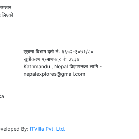
सिमसार
फैलिएको
सूचना विभाग दर्ता नंः ३६५२-३०७९/८०
सूचीकरण प्रमाणपत्र नंः ३६३४
Kathmandu , Nepal विज्ञापनका लागि -
nepalexplores@gmail.com
ka
veloped By:
ITVIlla Pvt. Ltd.