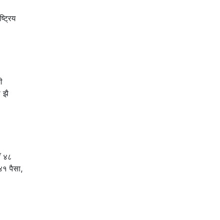
ो।
्ट्रिय
ी
 झै
ँ ४८
४१ पैसा,