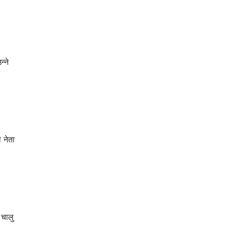
्ने
 नेता
 चालु